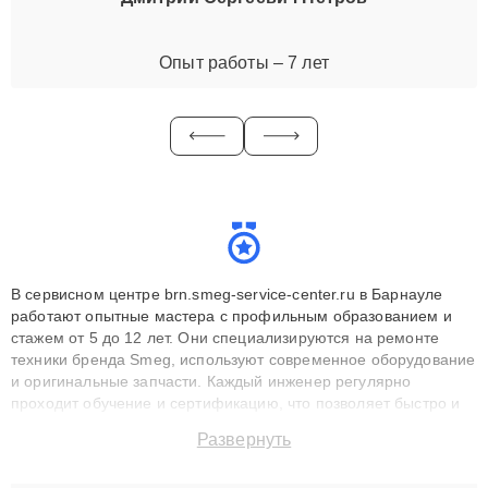
Опыт работы – 7 лет
В сервисном центре brn.smeg-service-center.ru в Барнауле
работают опытные мастера с профильным образованием и
стажем от 5 до 12 лет. Они специализируются на ремонте
техники бренда Smeg, используют современное оборудование
и оригинальные запчасти. Каждый инженер регулярно
проходит обучение и сертификацию, что позволяет быстро и
точноdiagnostikировать поломки и восстанавливать технику с
Развернуть
сохранением гарантии до 3 лет. Наши мастера решают
сложные случаи: от замены матриц и материнских плат до