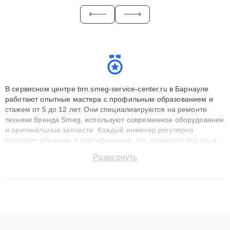
В сервисном центре brn.smeg-service-center.ru в Барнауле
работают опытные мастера с профильным образованием и
стажем от 5 до 12 лет. Они специализируются на ремонте
техники бренда Smeg, используют современное оборудование
и оригинальные запчасти. Каждый инженер регулярно
проходит обучение и сертификацию, что позволяет быстро и
точноdiagnostikировать поломки и восстанавливать технику с
Развернуть
сохранением гарантии до 3 лет. Наши мастера решают
сложные случаи: от замены матриц и материнских плат до
ремонта после залития и восстановления данных. Благодаря
высокой квалификации и ответственному подходу клиенты
получают быстрый, качественный ремонт и понятные
объяснения по результатам диагностики.