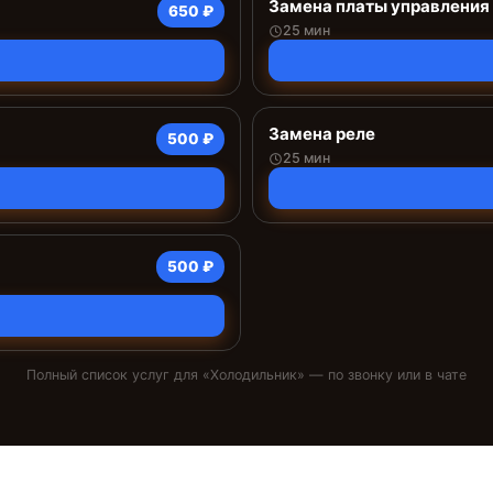
Замена платы управления 
650 ₽
25 мин
Замена реле
500 ₽
25 мин
500 ₽
Полный список услуг для «
Холодильник
» — по звонку или в чате