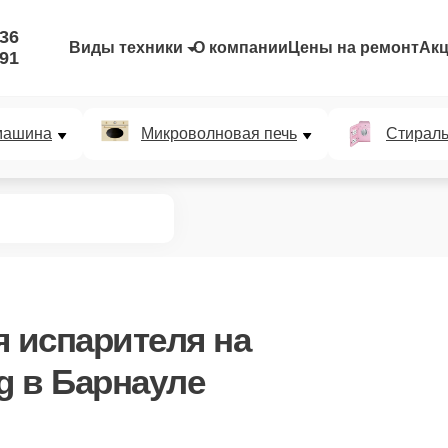
-36
Виды техники
О компании
Цены на ремонт
Ак
-91
машина
Микроволновая печь
Стирал
я испарителя
на
g в Барнауле