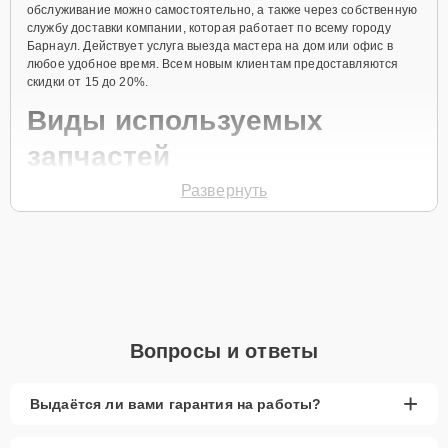
обслуживание можно самостоятельно, а также через собственную
службу доставки компании, которая работает по всему городу
Барнаул. Действует услуга выезда мастера на дом или офис в
любое удобное время. Всем новым клиентам предоставляются
скидки от 15 до 20%.
Виды используемых
запчастей
Развернуть
Для ремонта посудомоечной машины модели LVFABPB
предлагаются как оригинальные комплектующие бренда Smeg, так
и качественные аналоги фирменных деталей. Выбор варианта
запчастей или качества аналогичных комплектующих всегда
остается за клиентом.
Как определиться с выбором запчастей:
Если устройство свежей модели и есть планы на
Вопросы и ответы
активное использование устройства дольше
года, рекомендуется выбор оригинальных
запчастей.
+
Выдаётся ли вами гарантия на работы?
При наличии планов в скором времени заменить
устройство на более современное, лучше