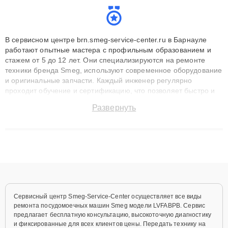
В сервисном центре brn.smeg-service-center.ru в Барнауле
работают опытные мастера с профильным образованием и
стажем от 5 до 12 лет. Они специализируются на ремонте
техники бренда Smeg, используют современное оборудование
и оригинальные запчасти. Каждый инженер регулярно
проходит обучение и сертификацию, что позволяет быстро и
точноdiagnostikировать поломки и восстанавливать технику с
Развернуть
сохранением гарантии до 3 лет. Наши мастера решают
сложные случаи: от замены матриц и материнских плат до
ремонта после залития и восстановления данных. Благодаря
высокой квалификации и ответственному подходу клиенты
получают быстрый, качественный ремонт и понятные
объяснения по результатам диагностики.
Сервисный центр Smeg-Service-Center осуществляет все виды
ремонта посудомоечных машин Smeg модели LVFABPB. Сервис
предлагает бесплатную консультацию, высокоточную диагностику
и фиксированные для всех клиентов цены. Передать технику на