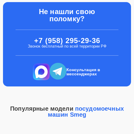
Не нашли свою
поломку?
+7 (958) 295-29-36
Звонок бесплатный по всей территории РФ
Консультация в
мессенджерах
Популярные модели
посудомоечных
машин Smeg