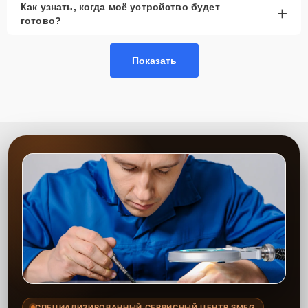
Как узнать, когда моё устройство будет
+
рассмотреть вариант с использованием
готово?
качественного аналога брендовой детали.
Так или иначе, при ремонте будут использованы исключительно
Показать
высококачественные запчасти, будь это 100% оригинал, или
надежные аналоги проверенных и зарекомендовавших себя
производителей.
Этапы ремонта
Для оперативного ремонта вашей техники нужно:
Позвонить по телефону горячей линии или
запросить обратный звонок через Форму заявки
для быстрого уточнения деталей.
Привезти устройство в ближайший центр или
передать аппарат курьеру службы доставки,
дождаться результатов диагностики и принять
решение.
Дождаться оповещения о готовности и забрать
устройство самостоятельно или воспользоваться
курьерской доставкой.
СПЕЦИАЛИЗИРОВАННЫЙ СЕРВИСНЫЙ ЦЕНТР SMEG