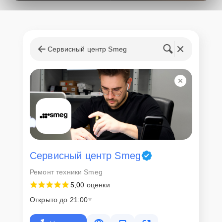
поступления запчастей, мастера приступают к ремонту сразу
после получения и диагностирования устройства.
Стоимость услуг и
запчастей
Сервисный центр Smeg
Для всех клиентов действуют демократичные и фиксированные
цены. Конечная стоимость работ обсуждается с клиентом и не в
коем случае не может измениться в процессе работ. Сервис не
навязывает клиентам дополнительные услуги и не
предусматривает скрытые платежи. Рассчитать предварительную
стоимость ремонта можно с помощью нашего
Калькулятора
.
Скорость диагностики и
ремонта
Сервисный центр Smeg
Ремонт техники Smeg
Наша компания ценит время клиентов и понимает важность
5,0
0 оценки
оперативного решения любых вопросов. В среднем, ремонт
занимает не более трех часов, поэтому в большинстве случаев
Открыто до 21:00
клиент сможет забрать свой гаджет в этот же день. При
необходимости предоставляется услуга экспресс-ремонта.