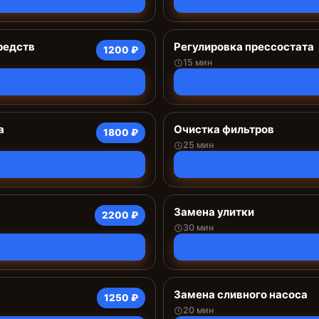
редств
Регулировка прессостата
1200 ₽
15 мин
а
Очистка фильтров
1800 ₽
25 мин
Замена улитки
2200 ₽
30 мин
Замена сливного насоса
1250 ₽
20 мин