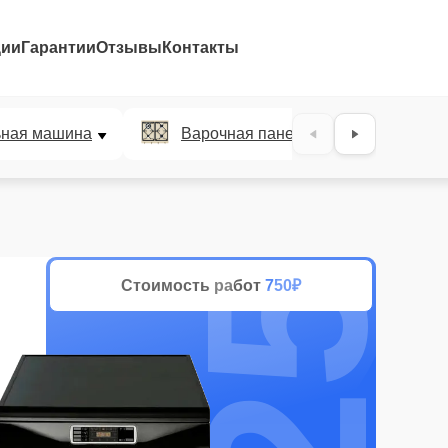
ции
Гарантии
Отзывы
Контакты
25%
ьная машина
Варочная панель
Духов
Стоимость работ
750₽