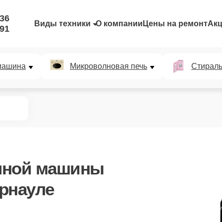
-36
Виды техники
О компании
Цены на ремонт
Ак
-91
машина
Микроволновая печь
Стирал
чной машины
рнауле