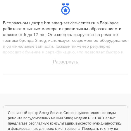
В сервисном центре brn.smeg-service-center.ru в Барнауле
работают опытные мастера с профильным образованием и
стажем от 5 до 12 лет. Они специализируются на ремонте
техники бренда Smeg, используют современное оборудование
и оригинальные запчасти. Каждый инженер регулярно
проходит обучение и сертификацию, что позволяет быстро и
точноdiagnostikировать поломки и восстанавливать технику с
Развернуть
сохранением гарантии до 3 лет. Наши мастера решают
сложные случаи: от замены матриц и материнских плат до
ремонта после залития и восстановления данных. Благодаря
высокой квалификации и ответственному подходу клиенты
получают быстрый, качественный ремонт и понятные
объяснения по результатам диагностики.
Сервисный центр Smeg-Service-Center осуществляет все виды
ремонта посудомоечных машин Smeg модели PL313X. Сервис
предлагает бесплатную консультацию, высокоточную диагностику
и фиксированные для всех клиентов цены. Передать технику на