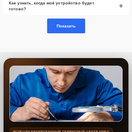
Как узнать, когда моё устройство будет
+
рассмотреть вариант с использованием
готово?
качественного аналога брендовой детали.
Так или иначе, при ремонте будут использованы исключительно
Показать
высококачественные запчасти, будь это 100% оригинал, или
надежные аналоги проверенных и зарекомендовавших себя
производителей.
Этапы ремонта
Для оперативного ремонта вашей техники нужно:
Позвонить по телефону горячей линии или
запросить обратный звонок через Форму заявки
для быстрого уточнения деталей.
Привезти устройство в ближайший центр или
передать аппарат курьеру службы доставки,
дождаться результатов диагностики и принять
решение.
Дождаться оповещения о готовности и забрать
устройство самостоятельно или воспользоваться
курьерской доставкой.
СПЕЦИАЛИЗИРОВАННЫЙ СЕРВИСНЫЙ ЦЕНТР SMEG