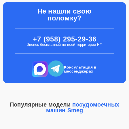
Не нашли свою
поломку?
+7 (958) 295-29-36
Звонок бесплатный по всей территории РФ
Консультация в
мессенджерах
Популярные модели
посудомоечных
машин Smeg