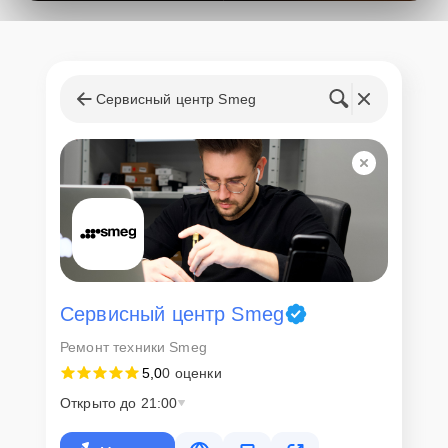
поступления запчастей, мастера приступают к ремонту сразу
после получения и диагностирования устройства.
Стоимость услуг и
запчастей
Сервисный центр Smeg
Для всех клиентов действуют демократичные и фиксированные
цены. Конечная стоимость работ обсуждается с клиентом и не в
коем случае не может измениться в процессе работ. Сервис не
навязывает клиентам дополнительные услуги и не
предусматривает скрытые платежи. Рассчитать предварительную
стоимость ремонта можно с помощью нашего
Калькулятора
.
Скорость диагностики и
ремонта
Сервисный центр Smeg
Ремонт техники Smeg
Наша компания ценит время клиентов и понимает важность
5,0
0 оценки
оперативного решения любых вопросов. В среднем, ремонт
занимает не более трех часов, поэтому в большинстве случаев
Открыто до 21:00
клиент сможет забрать свой гаджет в этот же день. При
необходимости предоставляется услуга экспресс-ремонта.