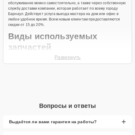
обслуживание можно самостоятельно, а также через собственную
службу доставки компании, которая работает по всему городу
Барнаул. Действует услуга выезда мастера на дом или офис в
любое удобное время. Всем новым клиентам предоставляются
скидки от 15 до 20%.
Виды используемых
запчастей
Развернуть
Для ремонта посудомоечной машины модели PL313X
предлагаются как оригинальные комплектующие бренда Smeg, так
и качественные аналоги фирменных деталей. Выбор варианта
запчастей или качества аналогичных комплектующих всегда
остается за клиентом.
Как определиться с выбором запчастей:
Если устройство свежей модели и есть планы на
Вопросы и ответы
активное использование устройства дольше
года, рекомендуется выбор оригинальных
запчастей.
+
Выдаётся ли вами гарантия на работы?
При наличии планов в скором времени заменить
устройство на более современное, лучше