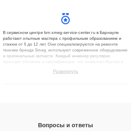
В сервисном центре brn.smeg-service-center.ru в Барнауле
работают опытные мастера с профильным образованием и
стажем от 5 до 12 лет. Они специализируются на ремонте
техники бренда Smeg, используют современное оборудование
и оригинальные запчасти. Каждый инженер регулярно
проходит обучение и сертификацию, что позволяет быстро и
точноdiagnostikировать поломки и восстанавливать технику с
Развернуть
сохранением гарантии до 3 лет. Наши мастера решают
сложные случаи: от замены матриц и материнских плат до
ремонта после залития и восстановления данных. Благодаря
высокой квалификации и ответственному подходу клиенты
получают быстрый, качественный ремонт и понятные
объяснения по результатам диагностики.
Вопросы и ответы