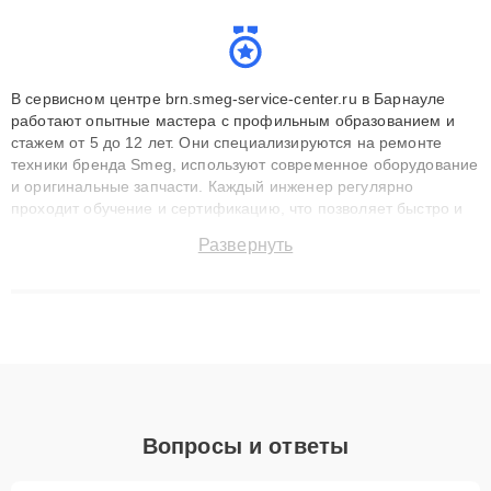
В сервисном центре brn.smeg-service-center.ru в Барнауле
работают опытные мастера с профильным образованием и
стажем от 5 до 12 лет. Они специализируются на ремонте
техники бренда Smeg, используют современное оборудование
и оригинальные запчасти. Каждый инженер регулярно
проходит обучение и сертификацию, что позволяет быстро и
точноdiagnostikировать поломки и восстанавливать технику с
Развернуть
сохранением гарантии до 3 лет. Наши мастера решают
сложные случаи: от замены матриц и материнских плат до
ремонта после залития и восстановления данных. Благодаря
высокой квалификации и ответственному подходу клиенты
получают быстрый, качественный ремонт и понятные
объяснения по результатам диагностики.
Вопросы и ответы