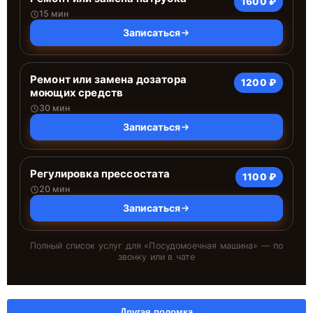
1600 ₽
15 мин
Записаться
Ремонт или замена дозатора
1200 ₽
моющих средств
30 мин
Записаться
Регулировка прессостата
1100 ₽
20 мин
Записаться
Полный список услуг для «
Посудомоечная машина
» — по
звонку или в чате
Другая поломка