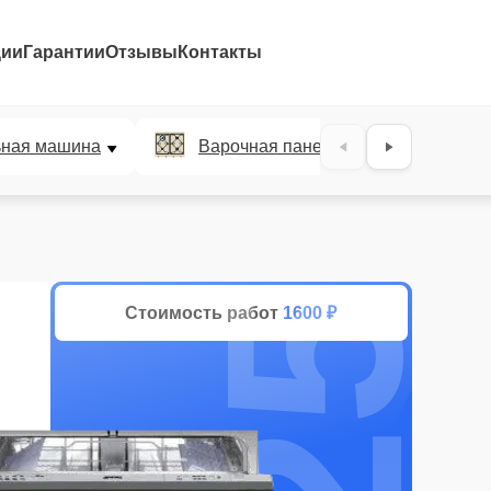
ции
Гарантии
Отзывы
Контакты
25%
ьная машина
Варочная панель
Духов
Стоимость работ
1600 ₽