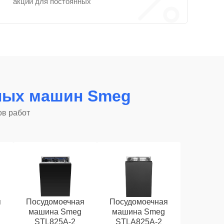
акции для постоянных
ных машин Smeg
ов работ
я
Посудомоечная
Посудомоечная
машина Smeg
машина Smeg
STL825A-2
STLA825A-2