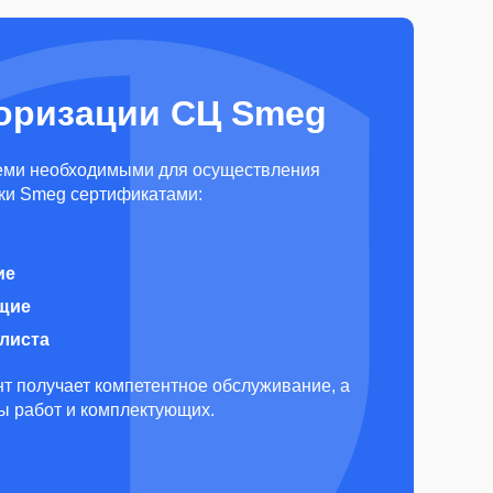
оризации СЦ Smeg
еми необходимыми для осуществления
ки Smeg сертификатами:
ие
щие
алиста
т получает компетентное обслуживание, а
ды работ и комплектующих.