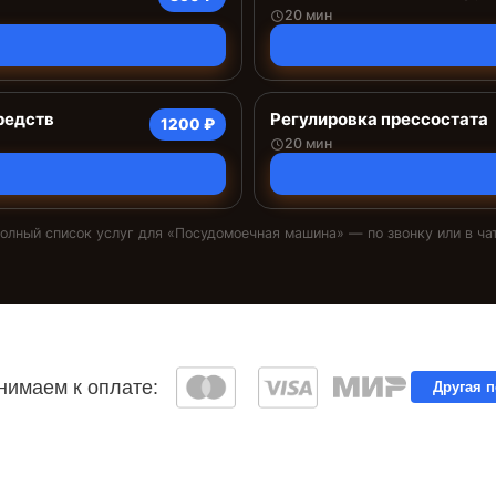
20 мин
редств
Регулировка прессостата
1200 ₽
20 мин
олный список услуг для «
Посудомоечная машина
» — по звонку или в ча
имаем к оплате:
Другая 