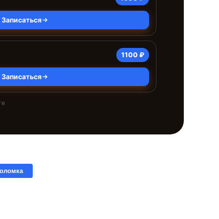
Записаться
1100 ₽
Записаться
те
поломка