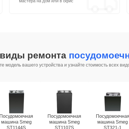
мастера на дом или в офис
 виды ремонта
посудомоеч
е модель вашего устройства и узнайте стоимость всех вид
Посудомоечная
Посудомоечная
Посудомоечна
машина Smeg
машина Smeg
машина Smeg
ST1144S
ST1107S
ST321-1