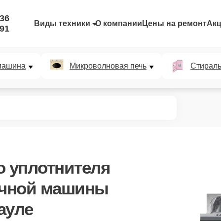
-36
Виды техники
О компании
Цены на ремонт
Ак
-91
машина
Микроволновая печь
Стирал
о уплотнителя
ечной машины
ауле