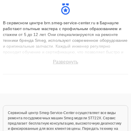
В сервисном центре brn.smeg-service-center.ru в Барнауле
работают опытные мастера с профильным образованием и
стажем от 5 до 12 лет. Они специализируются на ремонте
техники бренда Smeg, используют современное оборудование
и оригинальные запчасти. Каждый инженер регулярно
проходит обучение и сертификацию, что позволяет быстро и
точноdiagnostikировать поломки и восстанавливать технику с
Развернуть
сохранением гарантии до 3 лет. Наши мастера решают
сложные случаи: от замены матриц и материнских плат до
ремонта после залития и восстановления данных. Благодаря
высокой квалификации и ответственному подходу клиенты
получают быстрый, качественный ремонт и понятные
объяснения по результатам диагностики.
Сервисный центр Smeg-Service-Center осуществляет все виды
ремонта посудомоечных машин Smeg модели ST722X. Сервис
предлагает бесплатную консультацию, высокоточную диагностику
и фиксированные для всех клиентов цены. Передать технику на