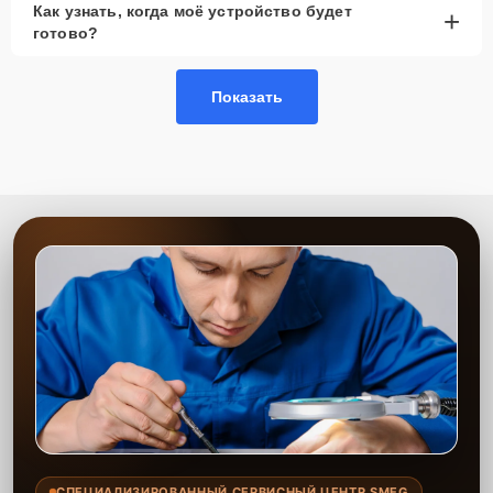
Как узнать, когда моё устройство будет
+
рассмотреть вариант с использованием
готово?
качественного аналога брендовой детали.
Так или иначе, при ремонте будут использованы исключительно
Показать
высококачественные запчасти, будь это 100% оригинал, или
надежные аналоги проверенных и зарекомендовавших себя
производителей.
Этапы ремонта
Для оперативного ремонта вашей техники нужно:
Позвонить по телефону горячей линии или
запросить обратный звонок через Форму заявки
для быстрого уточнения деталей.
Привезти устройство в ближайший центр или
передать аппарат курьеру службы доставки,
дождаться результатов диагностики и принять
решение.
Дождаться оповещения о готовности и забрать
устройство самостоятельно или воспользоваться
курьерской доставкой.
СПЕЦИАЛИЗИРОВАННЫЙ СЕРВИСНЫЙ ЦЕНТР SMEG