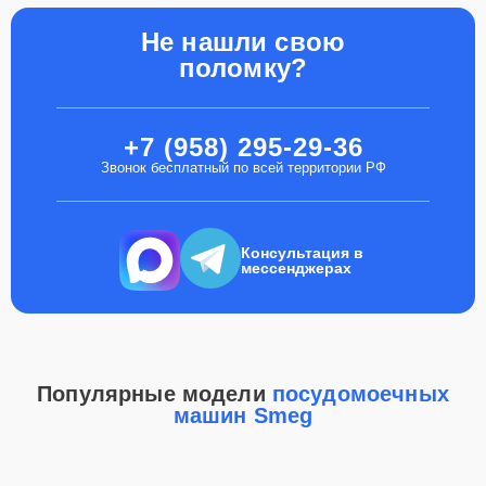
Не нашли свою
поломку?
+7 (958) 295-29-36
Звонок бесплатный по всей территории РФ
Консультация в
мессенджерах
Популярные модели
посудомоечных
машин Smeg