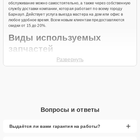
обслуживание можно самостоятельно, а также через собственную
службу доставки компании, которая работает по всему городу
Барнаул. Действует услуга выезда мастера на дом или офис в
любое удобное время. Всем новым клиентам предоставляются
скидки от 15 до 20%.
Виды используемых
запчастей
Развернуть
Для ремонта посудомоечной машины модели ST722X
предлагаются как оригинальные комплектующие бренда Smeg, так
и качественные аналоги фирменных деталей. Выбор варианта
запчастей или качества аналогичных комплектующих всегда
остается за клиентом.
Как определиться с выбором запчастей:
Если устройство свежей модели и есть планы на
Вопросы и ответы
активное использование устройства дольше
года, рекомендуется выбор оригинальных
запчастей.
+
Выдаётся ли вами гарантия на работы?
При наличии планов в скором времени заменить
устройство на более современное, лучше