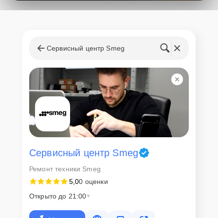
поступления запчастей, мастера приступают к ремонту сразу
после получения и диагностирования устройства.
Стоимость услуг и
запчастей
Сервисный центр Smeg
Для всех клиентов действуют демократичные и фиксированные
цены. Конечная стоимость работ обсуждается с клиентом и не в
коем случае не может измениться в процессе работ. Сервис не
навязывает клиентам дополнительные услуги и не
предусматривает скрытые платежи. Рассчитать предварительную
стоимость ремонта можно с помощью нашего
Калькулятора
.
Скорость диагностики и
ремонта
Сервисный центр Smeg
Ремонт техники Smeg
Наша компания ценит время клиентов и понимает важность
5,0
0 оценки
оперативного решения любых вопросов. В среднем, ремонт
занимает не более трех часов, поэтому в большинстве случаев
Открыто до 21:00
клиент сможет забрать свой гаджет в этот же день. При
необходимости предоставляется услуга экспресс-ремонта.