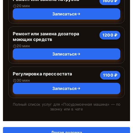
1600 ₽
20 мин
Записаться
Ремонт или замена дозатора
1200 ₽
моющих средств
20 мин
Записаться
Регулировка прессостата
1100 ₽
30 мин
Записаться
Полный список услуг для «
Посудомоечная машина
» — по
звонку или в чате
Другая поломка