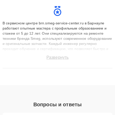
В сервисном центре brn.smeg-service-center.ru в Барнауле
работают опытные мастера с профильным образованием и
стажем от 5 до 12 лет. Они специализируются на ремонте
техники бренда Smeg, используют современное оборудование
и оригинальные запчасти. Каждый инженер регулярно
проходит обучение и сертификацию, что позволяет быстро и
точноdiagnostikировать поломки и восстанавливать технику с
Развернуть
сохранением гарантии до 3 лет. Наши мастера решают
сложные случаи: от замены матриц и материнских плат до
ремонта после залития и восстановления данных. Благодаря
высокой квалификации и ответственному подходу клиенты
получают быстрый, качественный ремонт и понятные
объяснения по результатам диагностики.
Вопросы и ответы