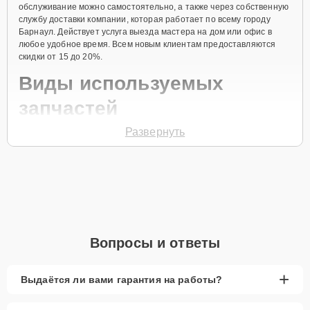
обслуживание можно самостоятельно, а также через собственную
службу доставки компании, которая работает по всему городу
Барнаул. Действует услуга выезда мастера на дом или офис в
любое удобное время. Всем новым клиентам предоставляются
скидки от 15 до 20%.
Виды используемых
запчастей
Развернуть
Для ремонта посудомоечной машины модели STA6539L3
предлагаются как оригинальные комплектующие бренда Smeg, так
и качественные аналоги фирменных деталей. Выбор варианта
запчастей или качества аналогичных комплектующих всегда
остается за клиентом.
Как определиться с выбором запчастей:
Если устройство свежей модели и есть планы на
Вопросы и ответы
активное использование устройства дольше
года, рекомендуется выбор оригинальных
запчастей.
+
Выдаётся ли вами гарантия на работы?
При наличии планов в скором времени заменить
устройство на более современное, лучше