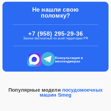
Не нашли свою
поломку?
+7 (958) 295-29-36
Звонок бесплатный по всей территории РФ
Консультация в
мессенджерах
Популярные модели
посудомоечных
машин Smeg