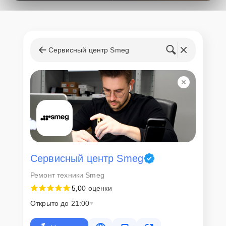
поступления запчастей, мастера приступают к ремонту сразу
после получения и диагностирования устройства.
Стоимость услуг и
запчастей
Сервисный центр Smeg
Для всех клиентов действуют демократичные и фиксированные
цены. Конечная стоимость работ обсуждается с клиентом и не в
коем случае не может измениться в процессе работ. Сервис не
навязывает клиентам дополнительные услуги и не
предусматривает скрытые платежи. Рассчитать предварительную
стоимость ремонта можно с помощью нашего
Калькулятора
.
Скорость диагностики и
ремонта
Сервисный центр Smeg
Ремонт техники Smeg
Наша компания ценит время клиентов и понимает важность
5,0
0 оценки
оперативного решения любых вопросов. В среднем, ремонт
занимает не более трех часов, поэтому в большинстве случаев
Открыто до 21:00
клиент сможет забрать свой гаджет в этот же день. При
необходимости предоставляется услуга экспресс-ремонта.