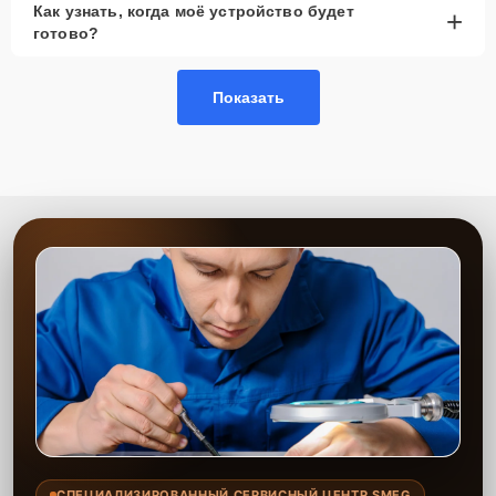
Как узнать, когда моё устройство будет
+
рассмотреть вариант с использованием
готово?
качественного аналога брендовой детали.
Так или иначе, при ремонте будут использованы исключительно
Показать
высококачественные запчасти, будь это 100% оригинал, или
надежные аналоги проверенных и зарекомендовавших себя
производителей.
Этапы ремонта
Для оперативного ремонта вашей техники нужно:
Позвонить по телефону горячей линии или
запросить обратный звонок через Форму заявки
для быстрого уточнения деталей.
Привезти устройство в ближайший центр или
передать аппарат курьеру службы доставки,
дождаться результатов диагностики и принять
решение.
Дождаться оповещения о готовности и забрать
устройство самостоятельно или воспользоваться
курьерской доставкой.
СПЕЦИАЛИЗИРОВАННЫЙ СЕРВИСНЫЙ ЦЕНТР SMEG