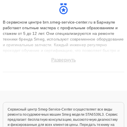
В сервисном центре brn.smeg-service-center.ru в Барнауле
работают опытные мастера с профильным образованием и
стажем от 5 до 12 лет. Они специализируются на ремонте
техники бренда Smeg, используют современное оборудование
и оригинальные запчасти. Каждый инженер регулярно
проходит обучение и сертификацию, что позволяет быстро и
точноdiagnostikировать поломки и восстанавливать технику с
Развернуть
сохранением гарантии до 3 лет. Наши мастера решают
сложные случаи: от замены матриц и материнских плат до
ремонта после залития и восстановления данных. Благодаря
высокой квалификации и ответственному подходу клиенты
получают быстрый, качественный ремонт и понятные
объяснения по результатам диагностики.
Сервисный центр Smeg-Service-Center осуществляет все виды
ремонта посудомоечных машин Smeg модели STA6539L3. Сервис
предлагает бесплатную консультацию, высокоточную диагностику
и фиксированные для всех клиентов цены. Передать технику на