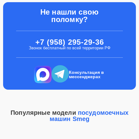
Не нашли свою
поломку?
+7 (958) 295-29-36
Звонок бесплатный по всей территории РФ
Консультация в
мессенджерах
Популярные модели
посудомоечных
машин Smeg