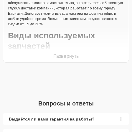
обслуживание можно самостоятельно, а также через собственную
службу доставки компании, которая работает по всему городу
Барнаул. Действует услуга выезда мастера на дом или офис в
любое удобное время. Всем новым клиентам предоставляются
скидки от 15 до 20%.
Виды используемых
запчастей
Развернуть
Для ремонта посудомоечной машины модели STL865A
предлагаются как оригинальные комплектующие бренда Smeg, так
и качественные аналоги фирменных деталей. Выбор варианта
запчастей или качества аналогичных комплектующих всегда
остается за клиентом.
Как определиться с выбором запчастей:
Если устройство свежей модели и есть планы на
Вопросы и ответы
активное использование устройства дольше
года, рекомендуется выбор оригинальных
запчастей.
+
Выдаётся ли вами гарантия на работы?
При наличии планов в скором времени заменить
устройство на более современное, лучше