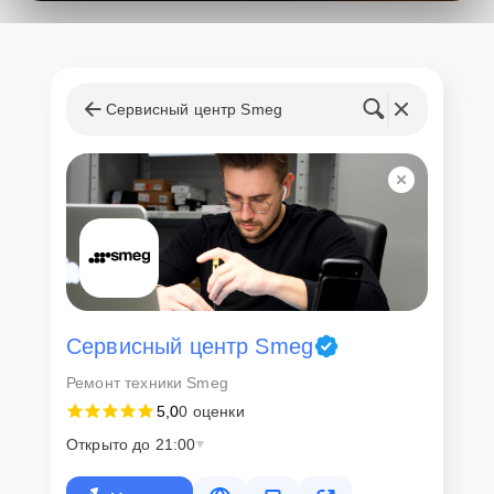
поступления запчастей, мастера приступают к ремонту сразу
после получения и диагностирования устройства.
Стоимость услуг и
запчастей
Сервисный центр Smeg
Для всех клиентов действуют демократичные и фиксированные
цены. Конечная стоимость работ обсуждается с клиентом и не в
коем случае не может измениться в процессе работ. Сервис не
навязывает клиентам дополнительные услуги и не
предусматривает скрытые платежи. Рассчитать предварительную
стоимость ремонта можно с помощью нашего
Калькулятора
.
Скорость диагностики и
ремонта
Сервисный центр Smeg
Ремонт техники Smeg
Наша компания ценит время клиентов и понимает важность
5,0
0 оценки
оперативного решения любых вопросов. В среднем, ремонт
занимает не более трех часов, поэтому в большинстве случаев
Открыто до 21:00
клиент сможет забрать свой гаджет в этот же день. При
необходимости предоставляется услуга экспресс-ремонта.