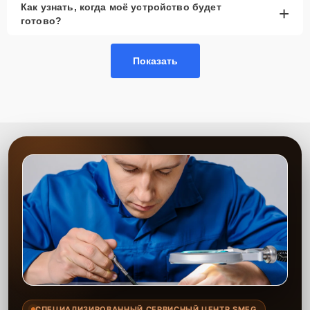
Как узнать, когда моё устройство будет
+
рассмотреть вариант с использованием
готово?
качественного аналога брендовой детали.
Так или иначе, при ремонте будут использованы исключительно
Показать
высококачественные запчасти, будь это 100% оригинал, или
надежные аналоги проверенных и зарекомендовавших себя
производителей.
Этапы ремонта
Для оперативного ремонта вашей техники нужно:
Позвонить по телефону горячей линии или
запросить обратный звонок через Форму заявки
для быстрого уточнения деталей.
Привезти устройство в ближайший центр или
передать аппарат курьеру службы доставки,
дождаться результатов диагностики и принять
решение.
Дождаться оповещения о готовности и забрать
устройство самостоятельно или воспользоваться
курьерской доставкой.
СПЕЦИАЛИЗИРОВАННЫЙ СЕРВИСНЫЙ ЦЕНТР SMEG