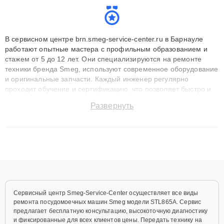
В сервисном центре brn.smeg-service-center.ru в Барнауле
работают опытные мастера с профильным образованием и
стажем от 5 до 12 лет. Они специализируются на ремонте
техники бренда Smeg, используют современное оборудование
и оригинальные запчасти. Каждый инженер регулярно
проходит обучение и сертификацию, что позволяет быстро и
точноdiagnostikировать поломки и восстанавливать технику с
Развернуть
сохранением гарантии до 3 лет. Наши мастера решают
сложные случаи: от замены матриц и материнских плат до
ремонта после залития и восстановления данных. Благодаря
высокой квалификации и ответственному подходу клиенты
получают быстрый, качественный ремонт и понятные
объяснения по результатам диагностики.
Сервисный центр Smeg-Service-Center осуществляет все виды
ремонта посудомоечных машин Smeg модели STL865A. Сервис
предлагает бесплатную консультацию, высокоточную диагностику
и фиксированные для всех клиентов цены. Передать технику на