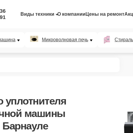
-36
Виды техники
О компании
Цены на ремонт
Ак
-91
машина
Микроволновая печь
Стирал
о уплотнителя
ечной машины
 Барнауле