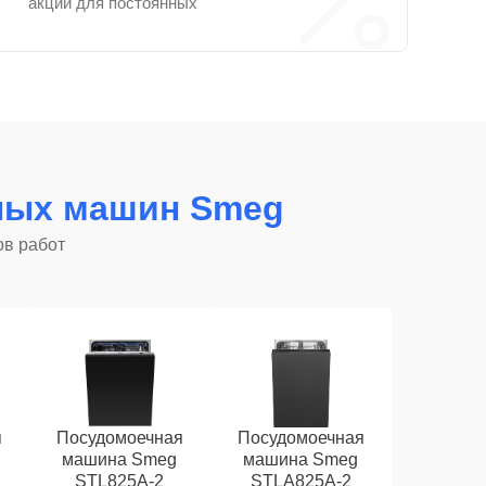
акции для постоянных
ных машин Smeg
ов работ
я
Посудомоечная
Посудомоечная
машина Smeg
машина Smeg
STL825A-2
STLA825A-2