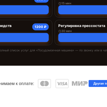
15 мин
редств
Регулировка прессостата
1200 ₽
30 мин
олный список услуг для «
Посудомоечная машина
» — по звонку или в ча
имаем к оплате:
Другая 