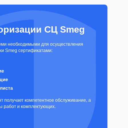
оризации СЦ Smeg
еми необходимыми для осуществления
ки Smeg сертификатами:
ие
щие
алиста
т получает компетентное обслуживание, а
ды работ и комплектующих.