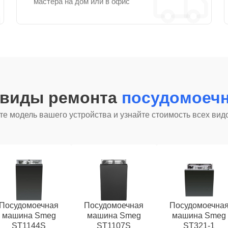
мастера на дом или в офис
 виды ремонта
посудомоеч
е модель вашего устройства и узнайте стоимость всех вид
Посудомоечная
Посудомоечная
Посудомоечна
машина Smeg
машина Smeg
машина Smeg
ST1144S
ST1107S
ST321-1