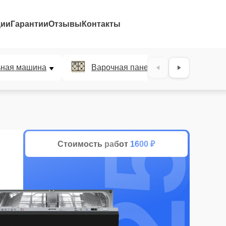
ции
Гарантии
Отзывы
Контакты
25%
ьная машина
Варочная панель
Духов
Стоимость работ
1600 ₽