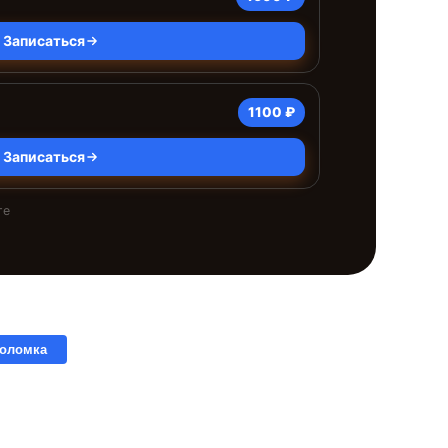
Записаться
1100 ₽
Записаться
те
поломка