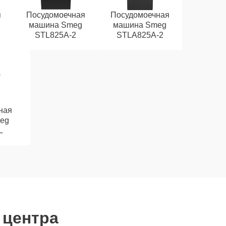
я
Посудомоечная
Посудомоечная
машина Smeg
машина Smeg
STL825A-2
STLA825A-2
ная
eg
L
 центра