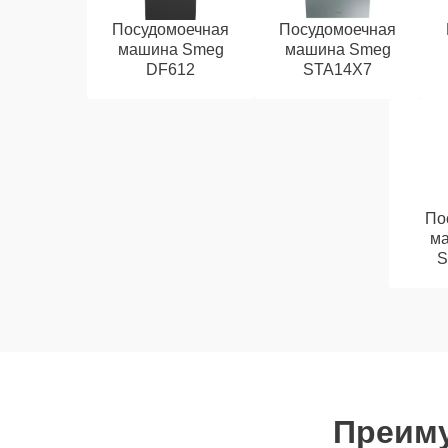
Посудомоечная
Посудомоечная
машина Smeg
машина Smeg
DF612
STA14X7
По
м
S
Преиму