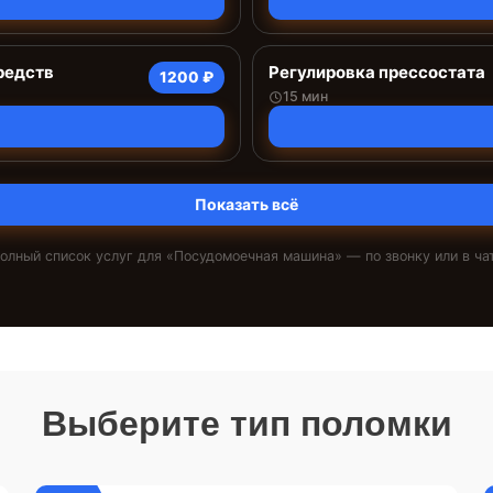
редств
Регулировка прессостата
1200 ₽
15 мин
Показать всё
олный список услуг для «
Посудомоечная машина
» — по звонку или в ча
Выберите тип поломки