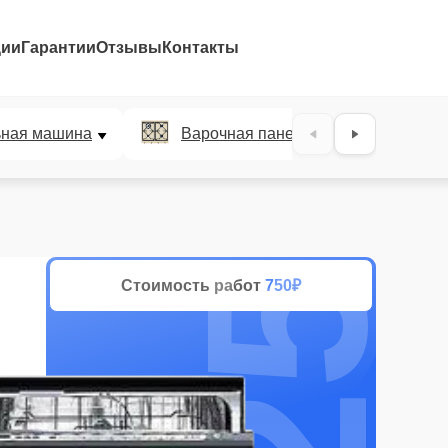
ции
Гарантии
Отзывы
Контакты
25%
ьная машина
Варочная панель
Духов
Стоимость работ
750₽