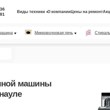
-36
Виды техники
О компании
Цены на ремонт
Ак
-91
машина
Микроволновая печь
Стирал
чной машины
науле