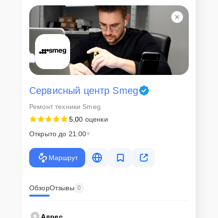
Для всех клиентов действуют демократичные и фиксированные
цены. Конечная стоимость работ обсуждается с клиентом и не в
коем случае не может измениться в процессе работ. Сервис не
навязывает клиентам дополнительные услуги и не
предусматривает скрытые платежи. Рассчитать предварительную
стоимость ремонта можно с помощью нашего
Калькулятора
.
Скорость диагностики и
ремонта
Сервисный центр Smeg
Ремонт техники Smeg
Наша компания ценит время клиентов и понимает важность
5,0
0 оценки
оперативного решения любых вопросов. В среднем, ремонт
занимает не более трех часов, поэтому в большинстве случаев
Открыто до 21:00
клиент сможет забрать свой гаджет в этот же день. При
необходимости предоставляется услуга экспресс-ремонта.
Маршрут
Внимание! Устройство отправляется на ремонт только после
согласования вариантов запчастей и стоимости ремонта с
клиентом. Стоимость ремонта фиксируется и не может быть
изменена в процессе или после завершения работ.
Обзор
Отзывы
0
Доставка или выезд
Адрес