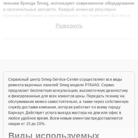
техники бренда Smeg, используют современное оборудование
и оригинальные запчасти. Каждый инженер регулярно
проходит обучение и сертификацию, что позволяет быстро и
точноdiagnostikировать поломки и восстанавливать технику с
Развернуть
сохранением гарантии до 3 лет. Наши мастера решают
сложные случаи: от замены матриц и материнских плат до
ремонта после залития и восстановления данных. Благодаря
высокой квалификации и ответственному подходу клиенты
получают быстрый, качественный ремонт и понятные
объяснения по результатам диагностики.
Сервисный центр Smeg-Service-Center осуществляет все виды
ремонта варочных панелей Smeg модели P764AO. Сервис
предлагает бесплатную консультацию, высокоточную диагностику
и фиксированные для всех клиентов цены. Передать технику на
обслуживание можно самостоятельно, а также через собственную
службу доставки компании, которая работает по всему городу
Барнаул. Действует услуга выезда мастера на дом или офис в
любое удобное время. Всем новым клиентам предоставляются
скидки от 15 до 20%.
Виды используемых