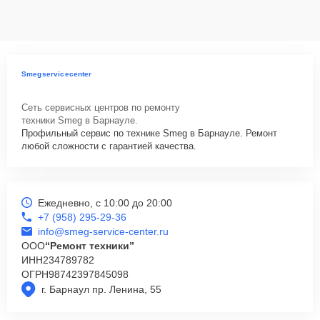
данных на ремонтируемых устройствах клиентов, в соответствии с
действующим законодательством Российской Федерации.
Как начать ремонт
Для запуска процесса ремонта варочной панели Smeg P764AO
Smegservicecenter
нужно просто оставить
Заявку на сайте
или позвонить телефону
горячей линии: +7 (958) 295-29-36. Наши специалисты оперативно
Сеть сервисных центров по ремонту
проконсультируют по всем необходимым вопросам, запишут на
техники Smeg в Барнауле.
диагностику, подскажут с вариантами курьерской доставки или
Профильный сервис по технике Smeg в Барнауле. Ремонт
оформят выезд мастера в удобное время и место.
любой сложности с гарантией качества.
Ежедневно, с 10:00 до 20:00
+7 (958) 295-29-36
info@smeg-service-center.ru
ООО
“Ремонт техники”
ИНН
234789782
ОГРН
98742397845098
г. Барнаул пр. Ленина, 55