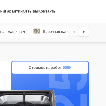
ции
Гарантии
Отзывы
Контакты
25%
ьная машина
Варочная панель
Духов
Стоимость работ
600₽