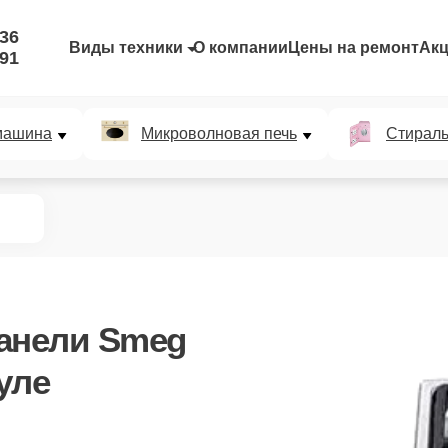
-36
Виды техники
О компании
Цены на ремонт
Ак
-91
машина
Микроволновая печь
Стирал
анели Smeg
уле