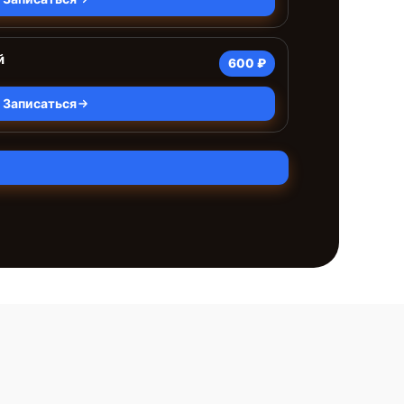
й
600 ₽
Записаться