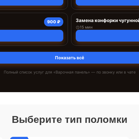
Замена конфорки чугунно
900 ₽
15 мин
Показать всё
Полный список услуг для «
Варочная панель
» — по звонку или в чате
Выберите тип поломки