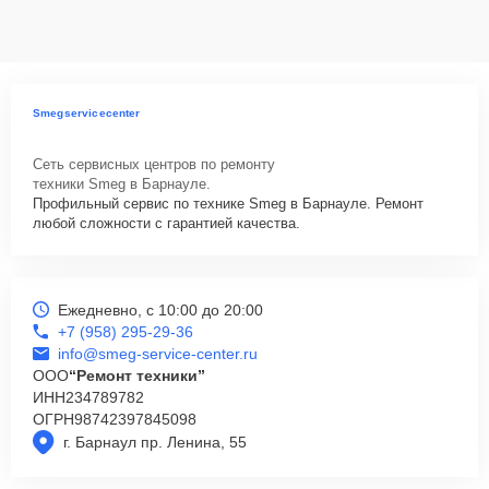
данных на ремонтируемых устройствах клиентов, в соответствии с
действующим законодательством Российской Федерации.
Как начать ремонт
Для запуска процесса ремонта варочной панели Smeg PTS605EB3
Smegservicecenter
нужно просто оставить
Заявку на сайте
или позвонить телефону
горячей линии: +7 (958) 295-29-36. Наши специалисты оперативно
Сеть сервисных центров по ремонту
проконсультируют по всем необходимым вопросам, запишут на
техники Smeg в Барнауле.
диагностику, подскажут с вариантами курьерской доставки или
Профильный сервис по технике Smeg в Барнауле. Ремонт
оформят выезд мастера в удобное время и место.
любой сложности с гарантией качества.
Ежедневно, с 10:00 до 20:00
+7 (958) 295-29-36
info@smeg-service-center.ru
ООО
“Ремонт техники”
ИНН
234789782
ОГРН
98742397845098
г. Барнаул пр. Ленина, 55