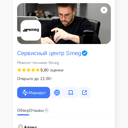
Для всех клиентов действуют демократичные и фиксированные
цены. Конечная стоимость работ обсуждается с клиентом и не в
коем случае не может измениться в процессе работ. Сервис не
навязывает клиентам дополнительные услуги и не
предусматривает скрытые платежи. Рассчитать предварительную
стоимость ремонта можно с помощью нашего
Калькулятора
.
Скорость диагностики и
ремонта
Сервисный центр Smeg
Ремонт техники Smeg
Наша компания ценит время клиентов и понимает важность
5,0
0 оценки
оперативного решения любых вопросов. В среднем, ремонт
занимает не более трех часов, поэтому в большинстве случаев
Открыто до 21:00
клиент сможет забрать свой гаджет в этот же день. При
необходимости предоставляется услуга экспресс-ремонта.
Маршрут
Внимание! Устройство отправляется на ремонт только после
согласования вариантов запчастей и стоимости ремонта с
клиентом. Стоимость ремонта фиксируется и не может быть
изменена в процессе или после завершения работ.
Обзор
Отзывы
0
Доставка или выезд
Адрес