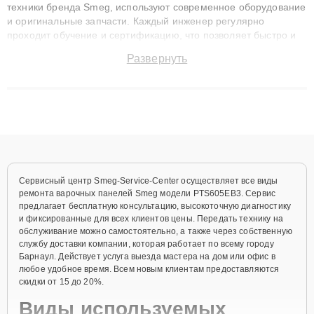
техники бренда Smeg, используют современное оборудование
и оригинальные запчасти. Каждый инженер регулярно
проходит обучение и сертификацию, что позволяет быстро и
точноdiagnostikировать поломки и восстанавливать технику с
Развернуть
сохранением гарантии до 3 лет. Наши мастера решают
сложные случаи: от замены матриц и материнских плат до
ремонта после залития и восстановления данных. Благодаря
высокой квалификации и ответственному подходу клиенты
получают быстрый, качественный ремонт и понятные
объяснения по результатам диагностики.
Сервисный центр Smeg-Service-Center осуществляет все виды
ремонта варочных панелей Smeg модели PTS605EB3. Сервис
предлагает бесплатную консультацию, высокоточную диагностику
и фиксированные для всех клиентов цены. Передать технику на
обслуживание можно самостоятельно, а также через собственную
службу доставки компании, которая работает по всему городу
Барнаул. Действует услуга выезда мастера на дом или офис в
любое удобное время. Всем новым клиентам предоставляются
скидки от 15 до 20%.
Виды используемых