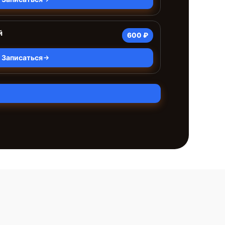
й
600 ₽
Записаться