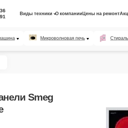
-36
Виды техники
О компании
Цены на ремонт
Ак
-91
машина
Микроволновая печь
Стирал
анели Smeg
е