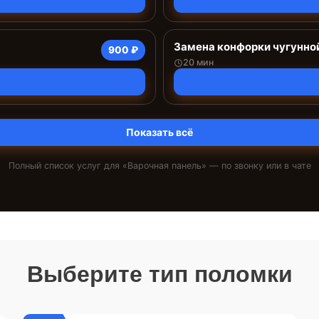
Замена конфорки чугунно
900 ₽
20 мин
Показать всё
Полный список услуг для «
Варочная панель
» — по звонку или в чате
Выберите тип поломки