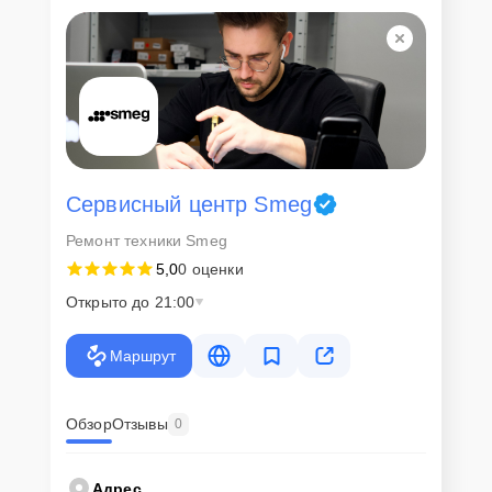
Для всех клиентов действуют демократичные и фиксированные
цены. Конечная стоимость работ обсуждается с клиентом и не в
коем случае не может измениться в процессе работ. Сервис не
навязывает клиентам дополнительные услуги и не
предусматривает скрытые платежи. Рассчитать предварительную
стоимость ремонта можно с помощью нашего
Калькулятора
.
Скорость диагностики и
ремонта
Сервисный центр Smeg
Ремонт техники Smeg
Наша компания ценит время клиентов и понимает важность
5,0
0 оценки
оперативного решения любых вопросов. В среднем, ремонт
занимает не более трех часов, поэтому в большинстве случаев
Открыто до 21:00
клиент сможет забрать свой гаджет в этот же день. При
необходимости предоставляется услуга экспресс-ремонта.
Маршрут
Внимание! Устройство отправляется на ремонт только после
согласования вариантов запчастей и стоимости ремонта с
клиентом. Стоимость ремонта фиксируется и не может быть
изменена в процессе или после завершения работ.
Обзор
Отзывы
0
Доставка или выезд
Адрес