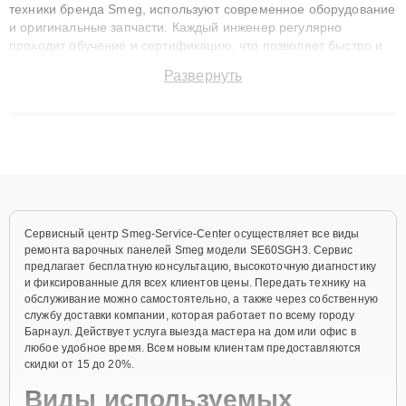
техники бренда Smeg, используют современное оборудование
и оригинальные запчасти. Каждый инженер регулярно
проходит обучение и сертификацию, что позволяет быстро и
точноdiagnostikировать поломки и восстанавливать технику с
Развернуть
сохранением гарантии до 3 лет. Наши мастера решают
сложные случаи: от замены матриц и материнских плат до
ремонта после залития и восстановления данных. Благодаря
высокой квалификации и ответственному подходу клиенты
получают быстрый, качественный ремонт и понятные
объяснения по результатам диагностики.
Сервисный центр Smeg-Service-Center осуществляет все виды
ремонта варочных панелей Smeg модели SE60SGH3. Сервис
предлагает бесплатную консультацию, высокоточную диагностику
и фиксированные для всех клиентов цены. Передать технику на
обслуживание можно самостоятельно, а также через собственную
службу доставки компании, которая работает по всему городу
Барнаул. Действует услуга выезда мастера на дом или офис в
любое удобное время. Всем новым клиентам предоставляются
скидки от 15 до 20%.
Виды используемых