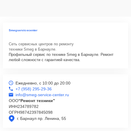
данных на ремонтируемых устройствах клиентов, в соответствии с
действующим законодательством Российской Федерации.
Как начать ремонт
Для запуска процесса ремонта варочной панели Smeg SE60SGH3
Smegservicecenter
нужно просто оставить
Заявку на сайте
или позвонить телефону
горячей линии: +7 (958) 295-29-36. Наши специалисты оперативно
Сеть сервисных центров по ремонту
проконсультируют по всем необходимым вопросам, запишут на
техники Smeg в Барнауле.
диагностику, подскажут с вариантами курьерской доставки или
Профильный сервис по технике Smeg в Барнауле. Ремонт
оформят выезд мастера в удобное время и место.
любой сложности с гарантией качества.
Ежедневно, с 10:00 до 20:00
+7 (958) 295-29-36
info@smeg-service-center.ru
ООО
“Ремонт техники”
ИНН
234789782
ОГРН
98742397845098
г. Барнаул пр. Ленина, 55