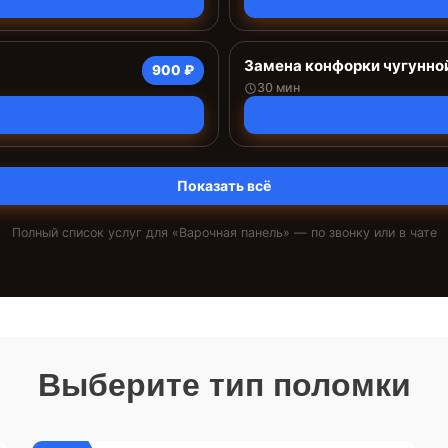
Замена конфорки чугунно
900 ₽
30 мин
Показать всё
Полный список услуг для «
Варочная панель
» — по звонку или в чате
Выберите тип поломки