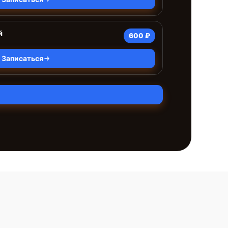
й
600 ₽
Записаться