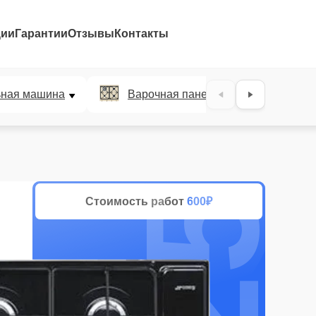
ции
Гарантии
Отзывы
Контакты
25%
ьная машина
Варочная панель
Духов
Стоимость работ
600₽