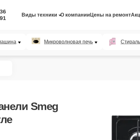
-36
Виды техники
О компании
Цены на ремонт
Ак
-91
машина
Микроволновая печь
Стирал
анели Smeg
уле