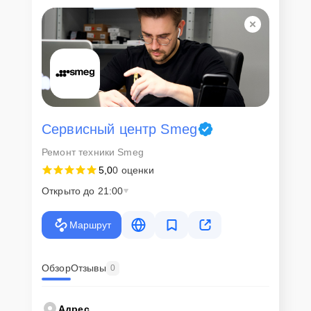
Для всех клиентов действуют демократичные и фиксированные
цены. Конечная стоимость работ обсуждается с клиентом и не в
коем случае не может измениться в процессе работ. Сервис не
навязывает клиентам дополнительные услуги и не
предусматривает скрытые платежи. Рассчитать предварительную
стоимость ремонта можно с помощью нашего
Калькулятора
.
Скорость диагностики и
ремонта
Сервисный центр Smeg
Ремонт техники Smeg
Наша компания ценит время клиентов и понимает важность
5,0
0 оценки
оперативного решения любых вопросов. В среднем, ремонт
занимает не более трех часов, поэтому в большинстве случаев
Открыто до 21:00
клиент сможет забрать свой гаджет в этот же день. При
необходимости предоставляется услуга экспресс-ремонта.
Маршрут
Внимание! Устройство отправляется на ремонт только после
согласования вариантов запчастей и стоимости ремонта с
клиентом. Стоимость ремонта фиксируется и не может быть
изменена в процессе или после завершения работ.
Обзор
Отзывы
0
Доставка или выезд
Адрес