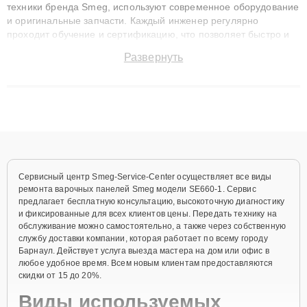
техники бренда Smeg, используют современное оборудование
и оригинальные запчасти. Каждый инженер регулярно
проходит обучение и сертификацию, что позволяет быстро и
точноdiagnostikировать поломки и восстанавливать технику с
Развернуть
сохранением гарантии до 3 лет. Наши мастера решают
сложные случаи: от замены матриц и материнских плат до
ремонта после залития и восстановления данных. Благодаря
высокой квалификации и ответственному подходу клиенты
получают быстрый, качественный ремонт и понятные
объяснения по результатам диагностики.
Сервисный центр Smeg-Service-Center осуществляет все виды
ремонта варочных панелей Smeg модели SE660-1. Сервис
предлагает бесплатную консультацию, высокоточную диагностику
и фиксированные для всех клиентов цены. Передать технику на
обслуживание можно самостоятельно, а также через собственную
службу доставки компании, которая работает по всему городу
Барнаул. Действует услуга выезда мастера на дом или офис в
любое удобное время. Всем новым клиентам предоставляются
скидки от 15 до 20%.
Виды используемых