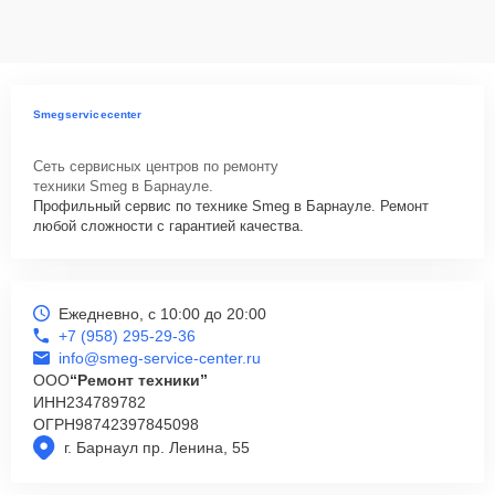
данных на ремонтируемых устройствах клиентов, в соответствии с
действующим законодательством Российской Федерации.
Как начать ремонт
Для запуска процесса ремонта варочной панели Smeg SE660-1
Smegservicecenter
нужно просто оставить
Заявку на сайте
или позвонить телефону
горячей линии: +7 (958) 295-29-36. Наши специалисты оперативно
Сеть сервисных центров по ремонту
проконсультируют по всем необходимым вопросам, запишут на
техники Smeg в Барнауле.
диагностику, подскажут с вариантами курьерской доставки или
Профильный сервис по технике Smeg в Барнауле. Ремонт
оформят выезд мастера в удобное время и место.
любой сложности с гарантией качества.
Ежедневно, с 10:00 до 20:00
+7 (958) 295-29-36
info@smeg-service-center.ru
ООО
“Ремонт техники”
ИНН
234789782
ОГРН
98742397845098
г. Барнаул пр. Ленина, 55