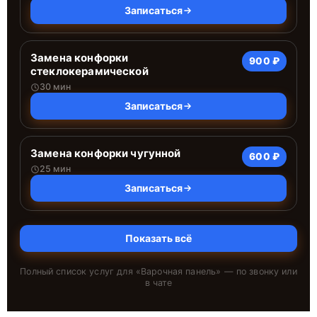
Записаться
Замена конфорки
900 ₽
стеклокерамической
30 мин
Записаться
Замена конфорки чугунной
600 ₽
25 мин
Записаться
Показать всё
Полный список услуг для «
Варочная панель
» — по звонку или
в чате