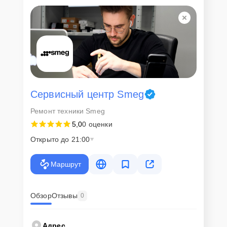
Для всех клиентов действуют демократичные и фиксированные
цены. Конечная стоимость работ обсуждается с клиентом и не в
коем случае не может измениться в процессе работ. Сервис не
навязывает клиентам дополнительные услуги и не
предусматривает скрытые платежи. Рассчитать предварительную
стоимость ремонта можно с помощью нашего
Калькулятора
.
Скорость диагностики и
ремонта
Сервисный центр Smeg
Ремонт техники Smeg
Наша компания ценит время клиентов и понимает важность
5,0
0 оценки
оперативного решения любых вопросов. В среднем, ремонт
занимает не более трех часов, поэтому в большинстве случаев
Открыто до 21:00
клиент сможет забрать свой гаджет в этот же день. При
необходимости предоставляется услуга экспресс-ремонта.
Маршрут
Внимание! Устройство отправляется на ремонт только после
согласования вариантов запчастей и стоимости ремонта с
клиентом. Стоимость ремонта фиксируется и не может быть
изменена в процессе или после завершения работ.
Обзор
Отзывы
0
Доставка или выезд
Адрес