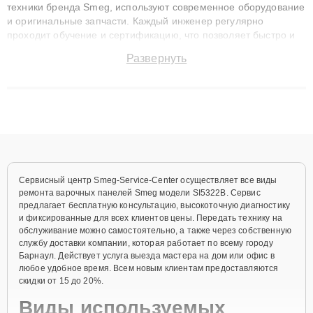
техники бренда Smeg, используют современное оборудование
и оригинальные запчасти. Каждый инженер регулярно
проходит обучение и сертификацию, что позволяет быстро и
точноdiagnostikировать поломки и восстанавливать технику с
Развернуть
сохранением гарантии до 3 лет. Наши мастера решают
сложные случаи: от замены матриц и материнских плат до
ремонта после залития и восстановления данных. Благодаря
высокой квалификации и ответственному подходу клиенты
получают быстрый, качественный ремонт и понятные
объяснения по результатам диагностики.
Сервисный центр Smeg-Service-Center осуществляет все виды
ремонта варочных панелей Smeg модели SI5322B. Сервис
предлагает бесплатную консультацию, высокоточную диагностику
и фиксированные для всех клиентов цены. Передать технику на
обслуживание можно самостоятельно, а также через собственную
службу доставки компании, которая работает по всему городу
Барнаул. Действует услуга выезда мастера на дом или офис в
любое удобное время. Всем новым клиентам предоставляются
скидки от 15 до 20%.
Виды используемых