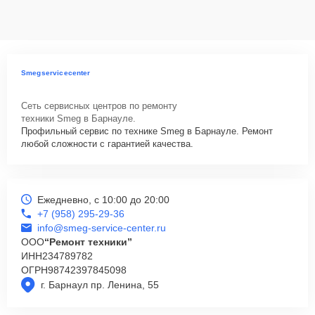
данных на ремонтируемых устройствах клиентов, в соответствии с
действующим законодательством Российской Федерации.
Как начать ремонт
Для запуска процесса ремонта варочной панели Smeg SI5322B
Smegservicecenter
нужно просто оставить
Заявку на сайте
или позвонить телефону
горячей линии: +7 (958) 295-29-36. Наши специалисты оперативно
Сеть сервисных центров по ремонту
проконсультируют по всем необходимым вопросам, запишут на
техники Smeg в Барнауле.
диагностику, подскажут с вариантами курьерской доставки или
Профильный сервис по технике Smeg в Барнауле. Ремонт
оформят выезд мастера в удобное время и место.
любой сложности с гарантией качества.
Ежедневно, с 10:00 до 20:00
+7 (958) 295-29-36
info@smeg-service-center.ru
ООО
“Ремонт техники”
ИНН
234789782
ОГРН
98742397845098
г. Барнаул пр. Ленина, 55