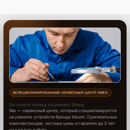
Этапы ремонта
Для оперативного ремонта вашей техники нужно:
Позвонить по телефону горячей линии или
запросить обратный звонок через Форму заявки
для быстрого уточнения деталей.
Привезти устройство в ближайший центр или
передать аппарат курьеру службы доставки,
дождаться результатов диагностики и принять
решение.
Дождаться оповещения о готовности и забрать
устройство самостоятельно или воспользоваться
курьерской доставкой.
СПЕЦИАЛИЗИРОВАННЫЙ СЕРВИСНЫЙ ЦЕНТР SMEG
При необходимости клиент может воспользоваться услугой
Оставьте заявку на ремонт Smeg
вызова мастера для проведения диагностики и ремонта в
Мы — сервисный центр, который специализируется
желаемом месте и удобное время.
на ремонте устройств бренда Xiaomi. Оригинальные
Какие предоставляются
комплектующие, честные цены и гарантия до 3 лет
на каждую работу.