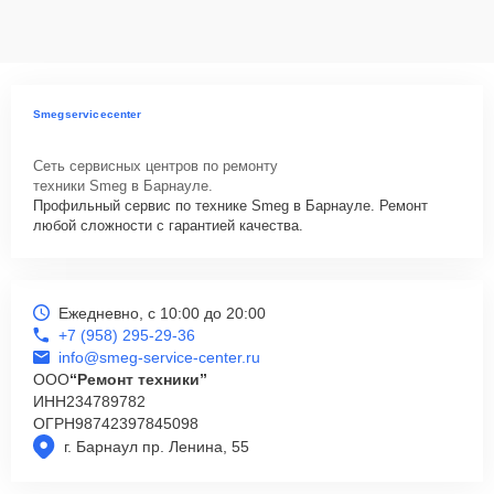
данных на ремонтируемых устройствах клиентов, в соответствии с
действующим законодательством Российской Федерации.
Как начать ремонт
Для запуска процесса ремонта варочной панели Smeg SI633D
Smegservicecenter
нужно просто оставить
Заявку на сайте
или позвонить телефону
горячей линии: +7 (958) 295-29-36. Наши специалисты оперативно
Сеть сервисных центров по ремонту
проконсультируют по всем необходимым вопросам, запишут на
техники Smeg в Барнауле.
диагностику, подскажут с вариантами курьерской доставки или
Профильный сервис по технике Smeg в Барнауле. Ремонт
оформят выезд мастера в удобное время и место.
любой сложности с гарантией качества.
Ежедневно, с 10:00 до 20:00
+7 (958) 295-29-36
info@smeg-service-center.ru
ООО
“Ремонт техники”
ИНН
234789782
ОГРН
98742397845098
г. Барнаул пр. Ленина, 55