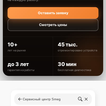
гарантии
Каждому клиенту предоставляется гарантия сервиса, которая
Оставить заявку
распространяется на все виды ремонта, а также на все
используемые запчасти. Гарантия включает в себя срочную
Смотреть цены
обработку гарантийных случаев и постгарантийное обслуживание.
При гарантийном случае наш сервис установит новые запчасти и
обновит программное обеспечение совершенно бесплатно. Более
подробную информацию можно получить в разделе
Гарантии
.
10+
45 тыс.
Наличие запчастей и их
лет на рынке
отремонтировано устройств
качество
до 3 лет
30 мин
Компания располагает собственными складами для получения
быстрого доступа к более 3 000 запчастям (оригинальные и
гарантия на работы
бесплатная диагностика
качественные аналоги). Клиенты нашего сервиса не ожидают
поступления запчастей, мастера приступают к ремонту сразу
после получения и диагностирования устройства.
Стоимость услуг и
запчастей
Сервисный центр Smeg