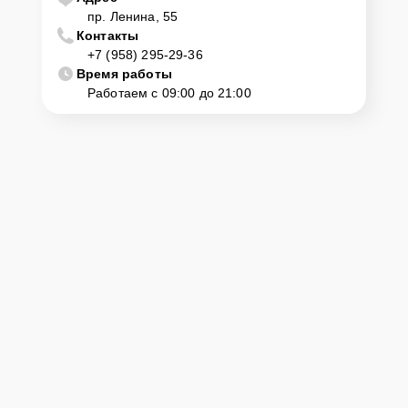
мастера
пр. Ленина, 55
Контакты
Если у клиента нет времени или возможности для перемещения
+7 (958) 295-29-36
крупногабаритной техники, он может заказать курьерскую
Время работы
доставку или услугу выезда мастера. Специалист приедет в
Работаем с 09:00 до 21:00
удобное место и время, проведет тщательную диагностику и при
наличии оборудования осуществит оперативный ремонт.
Как приехать в сервисный
центр
Клиент может самостоятельно привезти устройство на
диагностику и ремонт. Для этого нужно позвонить по телефону
горячей линии или оставить заявку, согласовать удобное время и
подъехать по адресу: г. Барнаул, пр. Ленина, 55.
Ответственность за
технику
Сервисный центр Smeg-Service-Center несет полную
ответственность за сохранность техники и безопасность личных