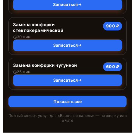
Записаться
Замена конфорки
900 ₽
стеклокерамической
30 мин
Записаться
Замена конфорки чугунной
600 ₽
25 мин
Записаться
Показать всё
Полный список услуг для «
Варочная панель
» — по звонку или
в чате