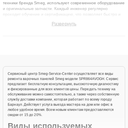
техники бренда Smeg, используют современное оборудование
и оригинальные запчасти. Каждый инженер регулярно
проходит обучение и сертификацию, что позволяет быстро и
точноdiagnostikировать поломки и восстанавливать технику с
Развернуть
сохранением гарантии до 3 лет. Наши мастера решают
сложные случаи: от замены матриц и материнских плат до
ремонта после залития и восстановления данных. Благодаря
высокой квалификации и ответственному подходу клиенты
получают быстрый, качественный ремонт и понятные
объяснения по результатам диагностики.
Сервисный центр Smeg-Service-Center осуществляет все виды
ремонта варочных панелей Smeg модели SPR864AVOGH. Сервис
предлагает бесплатную консультацию, высокоточную диагностику
и фиксированные для всех клиентов цены. Передать технику на
обслуживание можно самостоятельно, а также через собственную
службу доставки компании, которая работает по всему городу
Барнаул. Действует услуга выезда мастера на дом или офис в
любое удобное время. Всем новым клиентам предоставляются
скидки от 15 до 20%.
Виды используемых