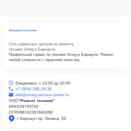
данных на ремонтируемых устройствах клиентов, в соответствии с
действующим законодательством Российской Федерации.
Как начать ремонт
Для запуска процесса ремонта варочной панели Smeg
Smegservicecenter
SPR864AVOGH нужно просто оставить
Заявку на сайте
или
позвонить телефону горячей линии: +7 (958) 295-29-36. Наши
Сеть сервисных центров по ремонту
специалисты оперативно проконсультируют по всем необходимым
техники Smeg в Барнауле.
вопросам, запишут на диагностику, подскажут с вариантами
Профильный сервис по технике Smeg в Барнауле. Ремонт
курьерской доставки или оформят выезд мастера в удобное время
любой сложности с гарантией качества.
и место.
Ежедневно, с 10:00 до 20:00
+7 (958) 295-29-36
info@smeg-service-center.ru
ООО
“Ремонт техники”
ИНН
234789782
ОГРН
98742397845098
г. Барнаул пр. Ленина, 55