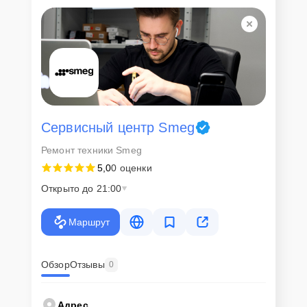
Для всех клиентов действуют демократичные и фиксированные
цены. Конечная стоимость работ обсуждается с клиентом и не в
коем случае не может измениться в процессе работ. Сервис не
навязывает клиентам дополнительные услуги и не
предусматривает скрытые платежи. Рассчитать предварительную
стоимость ремонта можно с помощью нашего
Калькулятора
.
Скорость диагностики и
ремонта
Сервисный центр Smeg
Ремонт техники Smeg
Наша компания ценит время клиентов и понимает важность
5,0
0 оценки
оперативного решения любых вопросов. В среднем, ремонт
занимает не более трех часов, поэтому в большинстве случаев
Открыто до 21:00
клиент сможет забрать свой гаджет в этот же день. При
необходимости предоставляется услуга экспресс-ремонта.
Маршрут
Внимание! Устройство отправляется на ремонт только после
согласования вариантов запчастей и стоимости ремонта с
клиентом. Стоимость ремонта фиксируется и не может быть
изменена в процессе или после завершения работ.
Обзор
Отзывы
0
Доставка или выезд
Адрес