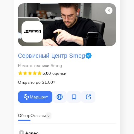
Для всех клиентов действуют демократичные и фиксированные
цены. Конечная стоимость работ обсуждается с клиентом и не в
коем случае не может измениться в процессе работ. Сервис не
навязывает клиентам дополнительные услуги и не
предусматривает скрытые платежи. Рассчитать предварительную
стоимость ремонта можно с помощью нашего
Калькулятора
.
Скорость диагностики и
ремонта
Сервисный центр Smeg
Ремонт техники Smeg
Наша компания ценит время клиентов и понимает важность
5,0
0 оценки
оперативного решения любых вопросов. В среднем, ремонт
занимает не более трех часов, поэтому в большинстве случаев
Открыто до 21:00
клиент сможет забрать свой гаджет в этот же день. При
необходимости предоставляется услуга экспресс-ремонта.
Маршрут
Внимание! Устройство отправляется на ремонт только после
согласования вариантов запчастей и стоимости ремонта с
клиентом. Стоимость ремонта фиксируется и не может быть
изменена в процессе или после завершения работ.
Обзор
Отзывы
0
Доставка или выезд
Адрес