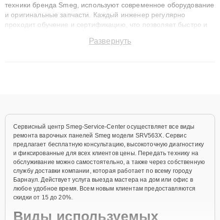
техники бренда Smeg, используют современное оборудование
и оригинальные запчасти. Каждый инженер регулярно
проходит обучение и сертификацию, что позволяет быстро и
точноdiagnostikировать поломки и восстанавливать технику с
Развернуть
сохранением гарантии до 3 лет. Наши мастера решают
сложные случаи: от замены матриц и материнских плат до
ремонта после залития и восстановления данных. Благодаря
высокой квалификации и ответственному подходу клиенты
получают быстрый, качественный ремонт и понятные
объяснения по результатам диагностики.
Сервисный центр Smeg-Service-Center осуществляет все виды
ремонта варочных панелей Smeg модели SRV563X. Сервис
предлагает бесплатную консультацию, высокоточную диагностику
и фиксированные для всех клиентов цены. Передать технику на
обслуживание можно самостоятельно, а также через собственную
службу доставки компании, которая работает по всему городу
Барнаул. Действует услуга выезда мастера на дом или офис в
любое удобное время. Всем новым клиентам предоставляются
скидки от 15 до 20%.
Виды используемых