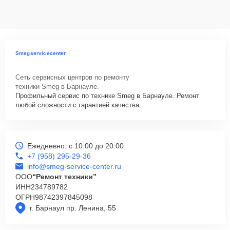
данных на ремонтируемых устройствах клиентов, в соответствии с
действующим законодательством Российской Федерации.
Как начать ремонт
Для запуска процесса ремонта варочной панели Smeg SRV563X
Smegservicecenter
нужно просто оставить
Заявку на сайте
или позвонить телефону
горячей линии: +7 (958) 295-29-36. Наши специалисты оперативно
Сеть сервисных центров по ремонту
проконсультируют по всем необходимым вопросам, запишут на
техники Smeg в Барнауле.
диагностику, подскажут с вариантами курьерской доставки или
Профильный сервис по технике Smeg в Барнауле. Ремонт
оформят выезд мастера в удобное время и место.
любой сложности с гарантией качества.
Ежедневно, с 10:00 до 20:00
+7 (958) 295-29-36
info@smeg-service-center.ru
ООО
“Ремонт техники”
ИНН
234789782
ОГРН
98742397845098
г. Барнаул пр. Ленина, 55